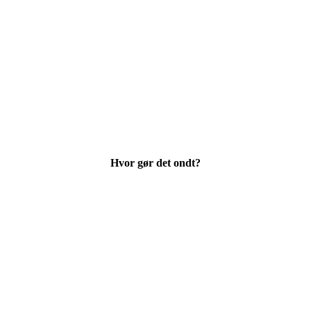
ng til skader samt forebyggende programmer. Læs og se videoer om ska
gtigere, få den rette genoptræning serveret på video program for pro
uelle årsager til skaden. På den måde får man den komplette genoptræn
Hvor gør det ondt?