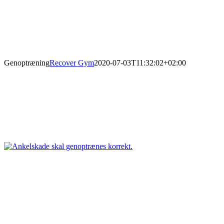
Genoptræning
Recover Gym
2020-07-03T11:32:02+02:00
Velkommen til vores vores genoptrænings-bibliotek med genoptræni
anvendes, for at komme hurtig tilbage efter en skade. Men endnu vi
tager hånd om event