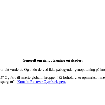
 skade ikke i menuen? Eller har du et spørgsmål kan du kontakte Reco
Generelt om genoptræning og skader:
r korrekt vurderet. Og at du derved ikke påbegynder genoptræning på kn
pstå? Og føre til smerte globalt i kroppen! Et forhold vi er opmærksomm
d spørgsmål.
Kontakt Recover Gym’s ekspert.