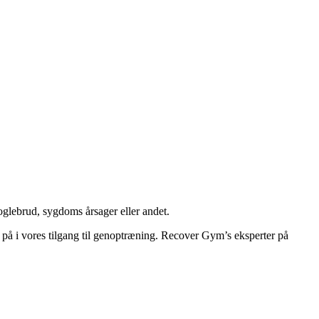
ver Gym
oglebrud, sygdoms årsager eller andet.
e på i vores tilgang til genoptræning. Recover Gym’s eksperter på