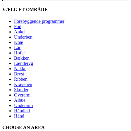
VÆLG ET OMRÅDE
Forebyggende programmer
Fod
Ankel
Underben
Knæ
Lår
Hofte
Bækken
Lænderyg
Nakke
Bryst
Ribben
Kraveben
Skulder
Overarm
Albue
Underarm
Håndled
Hånd
CHOOSE AN AREA