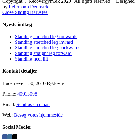
Copyright © Recovergym.dk 2020 | All rights reserved | Designed
by
Lehrmann Denmark
Close Sliding Bar Area
Nyeste indlæg
Standing stretched leg outwards
Standing stretched leg inward
Standing stretched leg backwards
Standing straight leg forward
Standing heel lift
Kontakt detaljer
Lucernevej 150, 2610 Rødovre
Phone:
40913098
Email:
Send os en email
Web:
Besøg vores hjemmeside
Social Medier