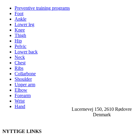
Preventive training programs
Foot
Ankle
Lower leg
Knee
Thigh
Hip
Pelvic
Lower back
Neck
Chest
Ribs
Collarbone
Shoulder
Upper arm
Elbow
Forearm
Wrist
Hand
Lucernevej 150, 2610 Rødovre
Denmark
NYTTIGE LINKS