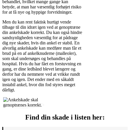
behandlet, hvilket mange gange kan
betyde, at man har væsentlig forhøjet risiko
for at få nye og hyppige forvridninger.
Men du kan rent faktisk hurtigt vende
tilbage til din idræt igen ved at genoptræne
din ankelskade korrekt. Du kan også hindre
sandsynligheden væsentlig for at pådrage
dig nye skader, hvis din ankel er stabil. En
alvorlig ankelskade kan medføre man får et
brud på en af ankelknuderne (malleoler),
som skal undersøges og behandles på
hospital. Hvis du har fået en forstuvning en
gang, er dine ledbånd blevet længere og
derfor har du nemmere ved at vrikke rundt
igen og igen. Det ender med en såkaldt
instabil ankel, hvor din fod styres meget
dårligt.
Find din skade i listen her: