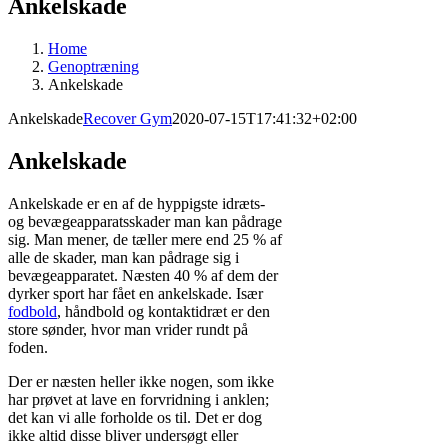
Ankelskade
Home
Genoptræning
Ankelskade
Ankelskade
Recover Gym
2020-07-15T17:41:32+02:00
Ankelskade
Ankelskade er en af de hyppigste idræts-
og bevægeapparatsskader man kan pådrage
sig. Man mener, de tæller mere end 25 % af
alle de skader, man kan pådrage sig i
bevægeapparatet. Næsten 40 % af dem der
dyrker sport har fået en ankelskade. Især
fodbold
, håndbold og kontaktidræt er den
store sønder, hvor man vrider rundt på
foden.
Der er næsten heller ikke nogen, som ikke
har prøvet at lave en forvridning i anklen;
det kan vi alle forholde os til. Det er dog
ikke altid disse bliver undersøgt eller