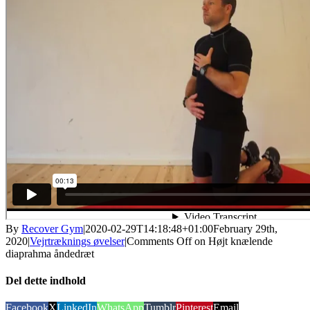
By
Recover Gym
|
2020-02-29T14:18:48+01:00
February 29th,
2020
|
Vejrtræknings øvelser
|
Comments Off
on Højt knælende
diaprahma åndedræt
Del dette indhold
Facebook
X
LinkedIn
WhatsApp
Tumblr
Pinterest
Email