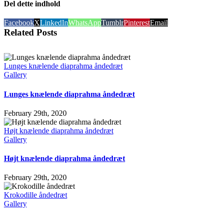
Del dette indhold
Facebook
X
LinkedIn
WhatsApp
Tumblr
Pinterest
Email
Related Posts
Lunges knælende diaprahma åndedræt
Gallery
Lunges knælende diaprahma åndedræt
February 29th, 2020
Højt knælende diaprahma åndedræt
Gallery
Højt knælende diaprahma åndedræt
February 29th, 2020
Krokodille åndedræt
Gallery