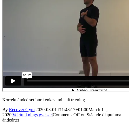
Korrekt åndedræt bør tænkes ind i alt træning
By
Recover Gym
|
2020-03-01T11:48:17+01:00
March 1st,
2020
|
Vejrtræknings øvelser
|
Comments Off
on Stående diaprahma
åndedræt