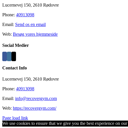
Lucernevej 150, 2610 Rødovre
Phone:
40913098
Email:
Send os en email
Web:
Besøg vores hjemmeside
Social Medier
Contact Info
Lucernevej 150, 2610 Rødovre
Phone:
40913098
Email:
info@recovergym.com
Web:
https://recovergym.com/
Page load link
We use cookies to ensure that we give you the best experience on our w