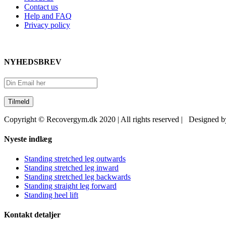
Contact us
Help and FAQ
Privacy policy
NYHEDSBREV
Copyright © Recovergym.dk 2020 | All rights reserved | Designed 
Close
Nyeste indlæg
Sliding
Bar
Standing stretched leg outwards
Area
Standing stretched leg inward
Standing stretched leg backwards
Standing straight leg forward
Standing heel lift
Kontakt detaljer