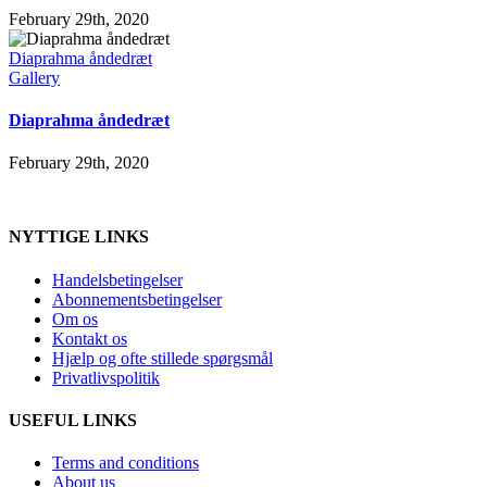
February 29th, 2020
Diaprahma åndedræt
Gallery
Diaprahma åndedræt
February 29th, 2020
NYTTIGE LINKS
Handelsbetingelser
Abonnementsbetingelser
Om os
Kontakt os
Hjælp og ofte stillede spørgsmål
Privatlivspolitik
USEFUL LINKS
Terms and conditions
About us