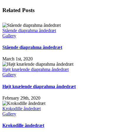
Facebook
X
LinkedIn
WhatsApp
Tumblr
Pinterest
Email
Related Posts
Stående diaprahma åndedræt
Gallery
Stående diaprahma åndedræt
March 1st, 2020
Højt knælende diaprahma åndedræt
Gallery
Højt knælende diaprahma åndedræt
February 29th, 2020
Krokodille åndedræt
Gallery
Krokodille åndedræt