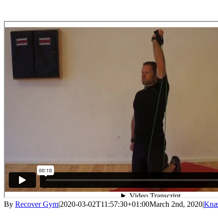
By
Recover Gym
|
2020-03-02T11:57:30+01:00
March 2nd, 2020
|
Knæ