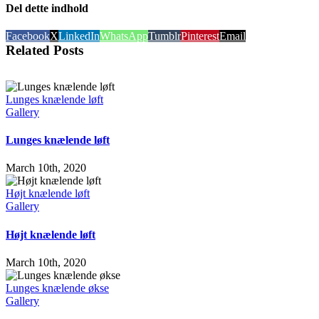
Del dette indhold
Facebook
X
LinkedIn
WhatsApp
Tumblr
Pinterest
Email
Related Posts
Lunges knælende løft
Gallery
Lunges knælende løft
March 10th, 2020
Højt knælende løft
Gallery
Højt knælende løft
March 10th, 2020
Lunges knælende økse
Gallery