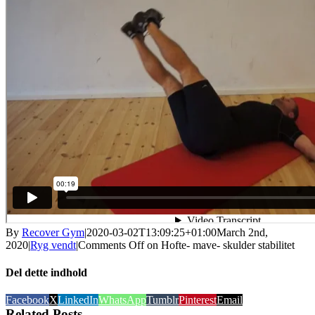
By
Recover Gym
|
2020-03-02T13:09:25+01:00
March 2nd,
2020
|
Ryg vendt
|
Comments Off
on Hofte- mave- skulder stabilitet
Del dette indhold
Facebook
X
LinkedIn
WhatsApp
Tumblr
Pinterest
Email
Related Posts