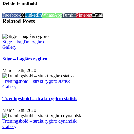
Del dette indhold
Facebook
X
LinkedIn
WhatsApp
Tumblr
Pinterest
Email
Related Posts
Stige – baglårs rygbro
Gallery
Stige – baglårs rygbro
March 13th, 2020
Træningsbold – strakt rygbro statisk
Gallery
Træningsbold – strakt rygbro statisk
March 12th, 2020
Træningsbold – strakt rygbro dynamisk
Gallery