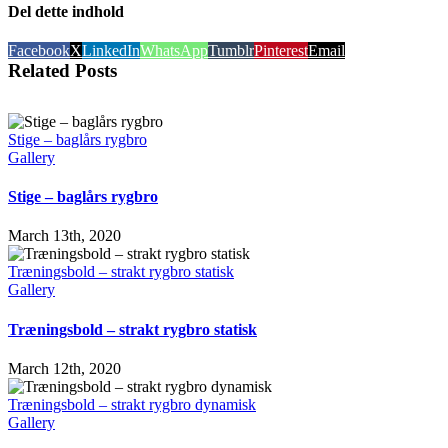
Del dette indhold
Facebook
X
LinkedIn
WhatsApp
Tumblr
Pinterest
Email
Related Posts
Stige – baglårs rygbro
Gallery
Stige – baglårs rygbro
March 13th, 2020
Træningsbold – strakt rygbro statisk
Gallery
Træningsbold – strakt rygbro statisk
March 12th, 2020
Træningsbold – strakt rygbro dynamisk
Gallery