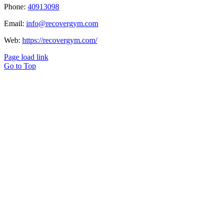
Phone:
40913098
Email:
info@recovergym.com
Web:
https://recovergym.com/
Page load link
Go to Top