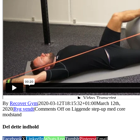
By
Recover Gym
|
2020-03-12T18:15:32+01:00
March 12th,
2020
|
Ryg vendt
|
Comments Off
on Liggende step-up med core
modstand
Del dette indhold
Facebook
X
LinkedIn
WhatsApp
Tumblr
Pinterest
Email