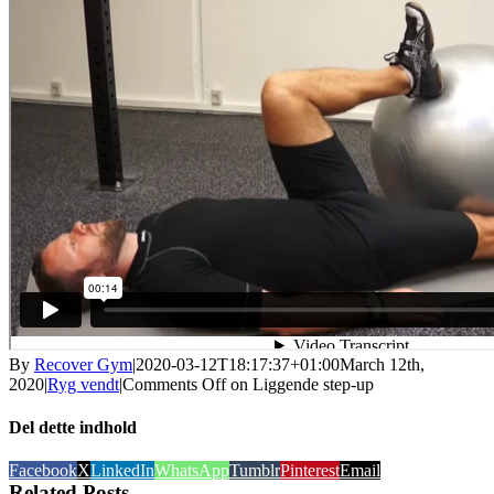
By
Recover Gym
|
2020-03-12T18:17:37+01:00
March 12th,
2020
|
Ryg vendt
|
Comments Off
on Liggende step-up
Del dette indhold
Facebook
X
LinkedIn
WhatsApp
Tumblr
Pinterest
Email
Related Posts