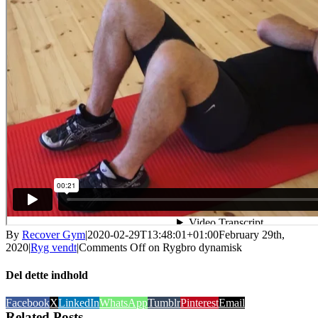
By
Recover Gym
|
2020-02-29T13:48:01+01:00
February 29th,
2020
|
Ryg vendt
|
Comments Off
on Rygbro dynamisk
Del dette indhold
Facebook
X
LinkedIn
WhatsApp
Tumblr
Pinterest
Email
Related Posts