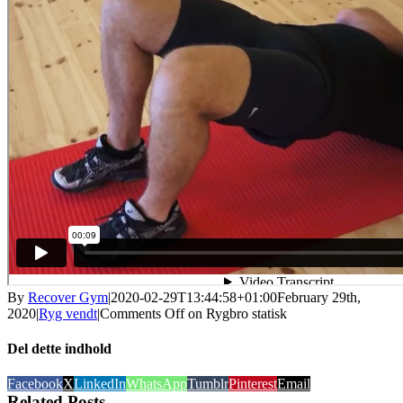
By
Recover Gym
|
2020-02-29T13:44:58+01:00
February 29th,
2020
|
Ryg vendt
|
Comments Off
on Rygbro statisk
Del dette indhold
Facebook
X
LinkedIn
WhatsApp
Tumblr
Pinterest
Email
Related Posts