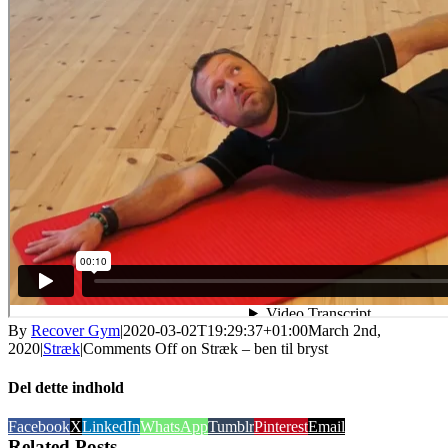
By
Recover Gym
|
2020-03-02T19:29:37+01:00
March 2nd,
2020
|
Stræk
|
Comments Off
on Stræk – ben til bryst
Del dette indhold
Facebook
X
LinkedIn
WhatsApp
Tumblr
Pinterest
Email
Related Posts