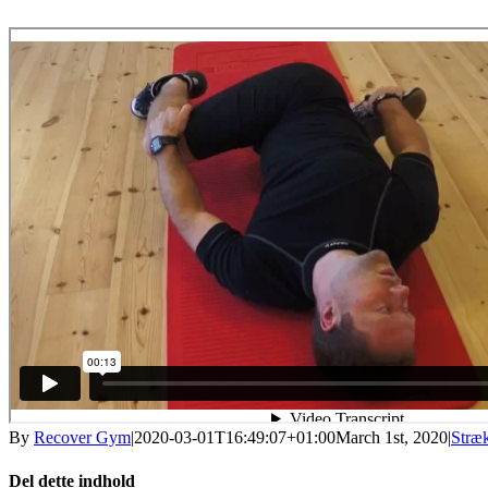
By
Recover Gym
|
2020-03-01T16:49:07+01:00
March 1st, 2020
|
Stræ
Del dette indhold