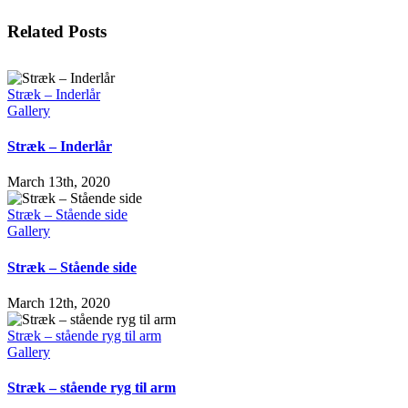
Facebook
X
LinkedIn
WhatsApp
Tumblr
Pinterest
Email
Related Posts
Stræk – Inderlår
Gallery
Stræk – Inderlår
March 13th, 2020
Stræk – Stående side
Gallery
Stræk – Stående side
March 12th, 2020
Stræk – stående ryg til arm
Gallery
Stræk – stående ryg til arm