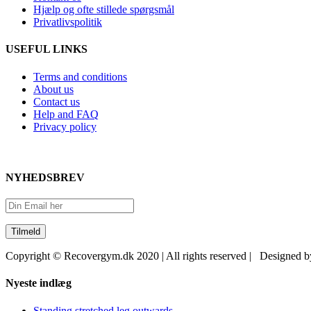
Hjælp og ofte stillede spørgsmål
Privatlivspolitik
USEFUL LINKS
Terms and conditions
About us
Contact us
Help and FAQ
Privacy policy
NYHEDSBREV
Copyright © Recovergym.dk 2020 | All rights reserved | Designed 
Close
Nyeste indlæg
Sliding
Bar
Standing stretched leg outwards