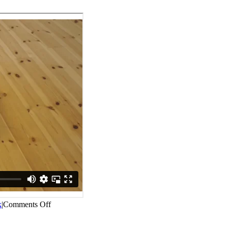
on
k
|
Comments Off
Stræk
–