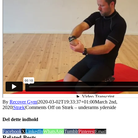
By
Recover Gym
|
2020-03-02T19:33:37+01:00
March 2nd,
2020
|
Stræk
|
Comments Off
on Stræk – underarms yderside
Del dette indhold
Facebook
X
LinkedIn
WhatsApp
Tumblr
Pinterest
Email
Related Posts