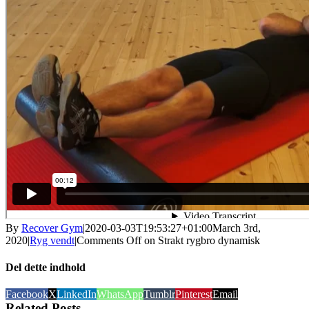
By
Recover Gym
|
2020-03-03T19:53:27+01:00
March 3rd,
2020
|
Ryg vendt
|
Comments Off
on Strakt rygbro dynamisk
Del dette indhold
Facebook
X
LinkedIn
WhatsApp
Tumblr
Pinterest
Email
Related Posts