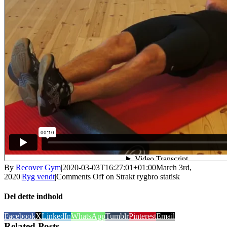
By
Recover Gym
|
2020-03-03T16:27:01+01:00
March 3rd,
2020
|
Ryg vendt
|
Comments Off
on Strakt rygbro statisk
Del dette indhold
Facebook
X
LinkedIn
WhatsApp
Tumblr
Pinterest
Email
Related Posts