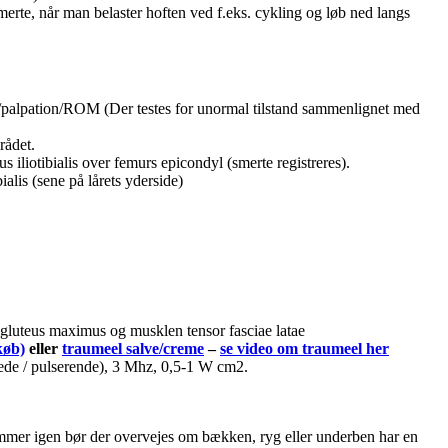
rte, når man belaster hoften ved f.eks. cykling og løb ned langs
/palpation/ROM (Der testes for unormal tilstand sammenlignet med
rådet.
s iliotibialis over femurs epicondyl (smerte registreres).
ibialis (sene på lårets yderside)
gluteus maximus og musklen tensor fasciae latae
køb)
eller
traumeel salve/creme
–
se video om traumeel her
ede / pulserende), 3 Mhz, 0,5-1 W cm2.
mmer igen bør der overvejes om bækken, ryg eller underben har en