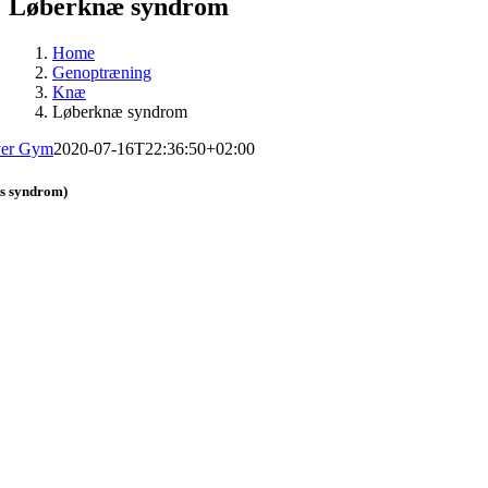
Løberknæ syndrom
Home
Genoptræning
Knæ
Løberknæ syndrom
ver Gym
2020-07-16T22:36:50+02:00
is syndrom)