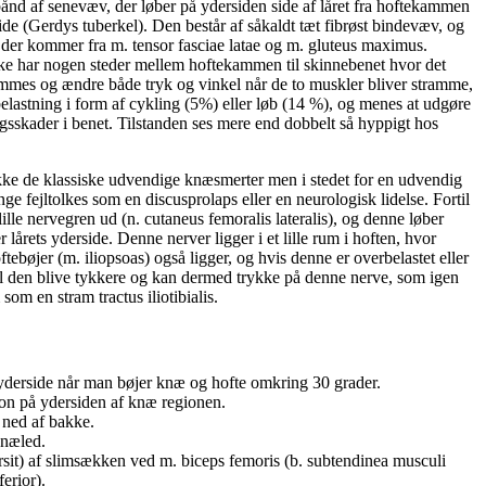
t bånd af senevæv, der løber på ydersiden side af låret fra hoftekammen
ide (Gerdys tuberkel). Den består af såkaldt tæt fibrøst bindevæv, og
e der kommer fra m. tensor fasciae latae og m. gluteus maximus.
kke har nogen steder mellem hoftekammen til skinnebenet hvor det
trammes og ændre både tryk og vinkel når de to muskler bliver stramme,
elastning i form af cykling (5%) eller løb (14 %), og menes at udgøre
ngsskader i benet. Tilstanden ses mere end dobbelt så hyppigt hos
ke de klassiske udvendige knæsmerter men i stedet for en udvendig
e fejltolkes som en discusprolaps eller en neurologisk lidelse. Fortil
lle nervegren ud (n. cutaneus femoralis lateralis), og denne løber
lårets yderside. Denne nerver ligger i et lille rum i hoften, hvor
ftebøjer (m. iliopsoas) også ligger, og hvis denne er overbelastet eller
l den blive tykkere og kan dermed trykke på denne nerve, som igen
m en stram tractus iliotibialis.
yderside når man bøjer knæ og hofte omkring 30 grader.
on på ydersiden af knæ regionen.
 ned af bakke.
knæled.
rsit) af slimsækken ved m. biceps femoris (b. subtendinea musculi
ferior).