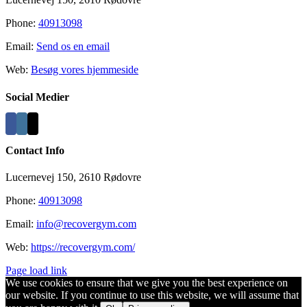
Phone:
40913098
Email:
Send os en email
Web:
Besøg vores hjemmeside
Social Medier
Contact Info
Lucernevej 150, 2610 Rødovre
Phone:
40913098
Email:
info@recovergym.com
Web:
https://recovergym.com/
Page load link
We use cookies to ensure that we give you the best experience on
our website. If you continue to use this website, we will assume that