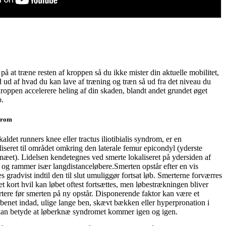
at træne resten af kroppen så du ikke mister din aktuelle mobilitet,
ind ud af hvad du kan lave af træning og træn så ud fra det niveau du
kroppen accelerere heling af din skaden, blandt andet grundet øget
b.
drom
det runners knee eller tractus iliotibialis syndrom, er en
liseret til området omkring den laterale femur epicondyl (yderste
æet). Lidelsen kendetegnes ved smerte lokaliseret på ydersiden af
, og rammer især langdistanceløbere.Smerten opstår efter en vis
 gradvist indtil den til slut umuliggør fortsat løb. Smerterne forværres
et kort hvil kan løbet oftest fortsættes, men løbestrækningen bliver
rtere før smerten på ny opstår. Disponerende faktor kan være et
enet indad, ulige lange ben, skævt bækken eller hyperpronation i
 kan betyde at løberknæ syndromet kommer igen og igen.