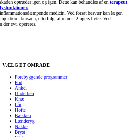
t skaden optræder igen og igen. Dette kan behandles af en
terapeut
dysfunktioner.
 inflammationsdæmpende medicin. Ved forsat besvær kan lægen
injektion i bursaen, efterfulgt af mindst 2 ugers hvile. Ved
an der evt. opereres.
VÆLG ET OMRÅDE
Forebyggende programmer
Fod
Ankel
Underben
Knæ
Lår
Hofte
Bækken
Lænderyg
Nakke
Bryst