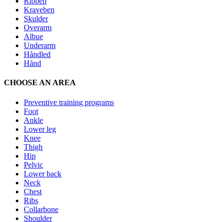
Ribben
Kraveben
Skulder
Overarm
Albue
Underarm
Håndled
Hånd
CHOOSE AN AREA
Preventive training programs
Foot
Ankle
Lower leg
Knee
Thigh
Hip
Pelvic
Lower back
Neck
Chest
Ribs
Collarbone
Shoulder