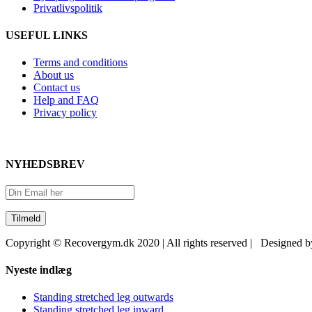
Privatlivspolitik
USEFUL LINKS
Terms and conditions
About us
Contact us
Help and FAQ
Privacy policy
NYHEDSBREV
Copyright © Recovergym.dk 2020 | All rights reserved | Designed 
Close
Nyeste indlæg
Sliding
Bar
Standing stretched leg outwards
Area
Standing stretched leg inward