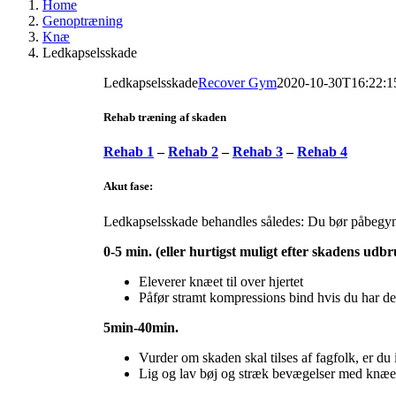
Home
Genoptræning
Knæ
Ledkapselsskade
Ledkapselsskade
Recover Gym
2020-10-30T16:22:1
Rehab træning af skaden
Rehab 1
–
Rehab 2
–
Rehab 3
–
Rehab 4
Akut fase:
Ledkapselsskade behandles således: Du bør påbegynde
0-5 min. (eller hurtigst muligt efter skadens udb
Eleverer knæet til over hjertet
Påfør stramt kompressions bind hvis du har de
5min-40min.
Vurder om skaden skal tilses af fagfolk, er du i 
Lig og lav bøj og stræk bevægelser med knæet