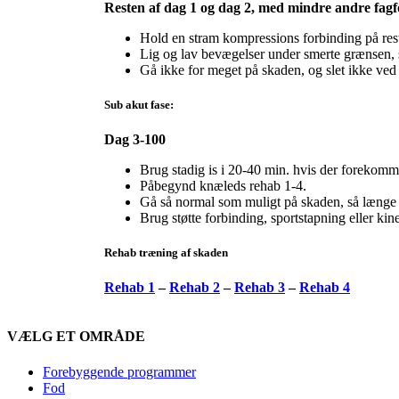
Resten af dag 1 og dag 2, med mindre andre fagfo
Hold en stram kompressions forbinding på rest
Lig og lav bevægelser under smerte grænsen, 
Gå ikke for meget på skaden, og slet ikke ved
Sub akut fase:
Dag 3-100
Brug stadig is i 20-40 min. hvis der forekomm
Påbegynd knæleds rehab 1-4.
Gå så normal som muligt på skaden, så længe 
Brug støtte forbinding, sportstapning eller kin
Rehab træning af skaden
Rehab 1
–
Rehab 2
–
Rehab 3
–
Rehab 4
VÆLG ET OMRÅDE
Forebyggende programmer
Fod