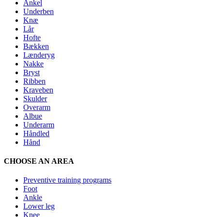
Ankel
Underben
Knæ
Lår
Hofte
Bækken
Lænderyg
Nakke
Bryst
Ribben
Kraveben
Skulder
Overarm
Albue
Underarm
Håndled
Hånd
CHOOSE AN AREA
Preventive training programs
Foot
Ankle
Lower leg
Knee