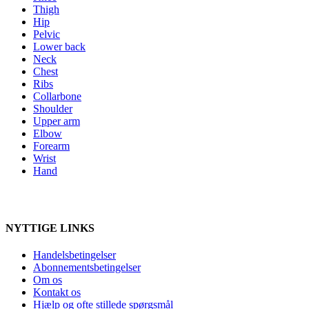
Thigh
Hip
Pelvic
Lower back
Neck
Chest
Ribs
Collarbone
Shoulder
Upper arm
Elbow
Forearm
Wrist
Hand
NYTTIGE LINKS
Handelsbetingelser
Abonnementsbetingelser
Om os
Kontakt os
Hjælp og ofte stillede spørgsmål