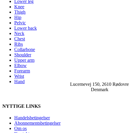
Lower leg
Knee
Thigh
Hip
Pelvic
Lower back
Neck
Chest
Ribs
Collarbone
Shoulder
Upper arm
Elbow
Forearm
Wrist
Hand
Lucernevej 150, 2610 Rødovre
Denmark
NYTTIGE LINKS
Handelsbetingelser
Abonnementsbetingelser
Om os