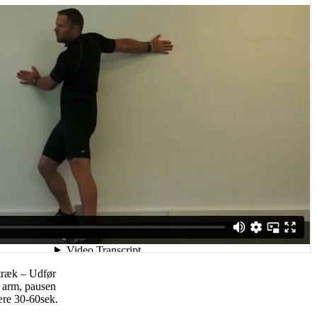
stræk – Udfør
. arm, pausen
ære 30-60sek.