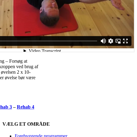
ng – Forsøg at
kroppen ved brug af
 øvelsen 2 x 10-
er øvelse bør være
hab 3
–
Rehab 4
VÆLG ET OMRÅDE
Forebyggende programmer