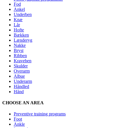
Fod
Ankel
Underben
Knæ
Lår
Hofte
Bækken
Lænderyg
Nakke
Bryst
Ribben
Kraveben
Skulder
Overarm
Albue
Underarm
Håndled
Hånd
CHOOSE AN AREA
Preventive training programs
Foot
Ankle