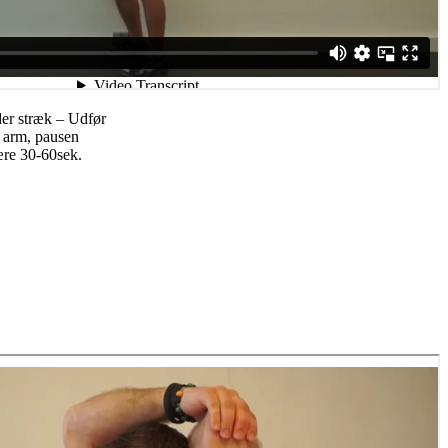
lder stræk – Udfør
. arm, pausen
ære 30-60sek.