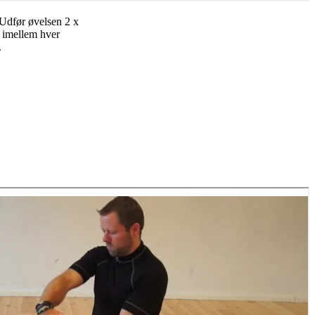
 Udfør øvelsen 2 x
n imellem hver
.