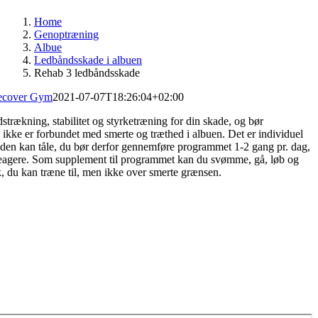
Home
Genoptræning
Albue
Ledbåndsskade i albuen
Rehab 3 ledbåndsskade
ecover Gym
2021-07-07T18:26:04+02:00
trækning, stabilitet og styrketræning for din skade, og bør
 ikke er forbundet med smerte og træthed i albuen. Det er individuel
den kan tåle, du bør derfor gennemføre programmet 1-2 gang pr. dag,
 reagere. Som supplement til programmet kan du svømme, gå, løb og
, du kan træne til, men ikke over smerte grænsen.