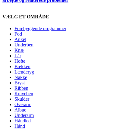
arbejde og relaterede problemer
VÆLG ET OMRÅDE
Forebyggende programmer
Fod
Ankel
Underben
Knæ
Lår
Hofte
Bækken
Lænderyg
Nakke
Bryst
Ribben
Kraveben
Skulder
Overarm
Albue
Underarm
Håndled
Hånd