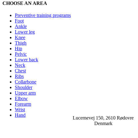
CHOOSE AN AREA
Preventive training programs
Foot
Ankle
Lower leg
Knee
Thigh
Hip
Pelvic
Lower back
Neck
Chest
Ribs
Collarbone
Shoulder
Upper arm
Elbow
Forearm
Wrist
Hand
Lucernevej 150, 2610 Rødovre
Denmark