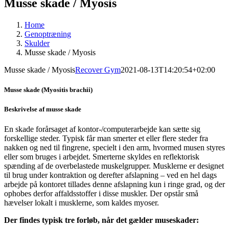
Musse skade / Myosis
Home
Genoptræning
Skulder
Musse skade / Myosis
Musse skade / Myosis
Recover Gym
2021-08-13T14:20:54+02:00
Musse skade (Myositis brachii)
Beskrivelse af musse skade
En skade forårsaget af kontor-/computerarbejde kan sætte sig
forskellige steder. Typisk får man smerter et eller flere steder fra
nakken og ned til fingrene, specielt i den arm, hvormed musen styres
eller som bruges i arbejdet. Smerterne skyldes en reflektorisk
spænding af de overbelastede muskelgrupper. Musklerne er designet
til brug under kontraktion og derefter afslapning – ved en hel dags
arbejde på kontoret tillades denne afslapning kun i ringe grad, og der
ophobes derfor affaldsstoffer i disse muskler. Der opstår små
hævelser lokalt i musklerne, som kaldes myoser.
Der findes typisk tre forløb, når det gælder museskader: