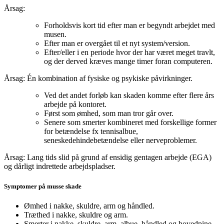
Årsag:
Forholdsvis kort tid efter man er begyndt arbejdet med
musen.
Efter man er overgået til et nyt system/version.
Efter/eller i en periode hvor der har været meget travlt,
og der derved kræves mange timer foran computeren.
Årsag: Én kombination af fysiske og psykiske påvirkninger.
Ved det andet forløb kan skaden komme efter flere års
arbejde på kontoret.
Først som ømhed, som man tror går over.
Senere som smerter kombineret med forskellige former
for betændelse fx tennisalbue,
seneskedehindebetændelse eller nerveproblemer.
Årsag: Lang tids slid på grund af ensidig gentagen arbejde (EGA)
og dårligt indrettede arbejdspladser.
Symptomer på musse skade
Ømhed i nakke, skuldre, arm og håndled.
Træthed i nakke, skuldre og arm.
Smerter i nakke, skuldre, arm, albue, håndled og hovedpine.