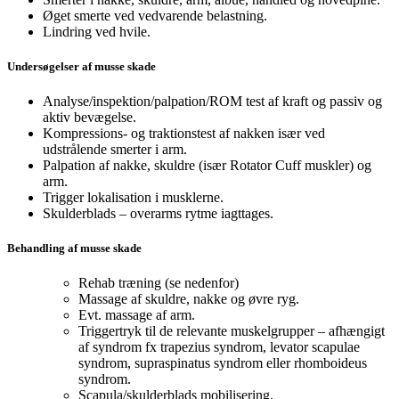
Øget smerte ved vedvarende belastning.
Lindring ved hvile.
Undersøgelser af musse skade
Analyse/inspektion/palpation/ROM test af kraft og passiv og
aktiv bevægelse.
Kompressions- og traktionstest af nakken især ved
udstrålende smerter i arm.
Palpation af nakke, skuldre (især Rotator Cuff muskler) og
arm.
Trigger lokalisation i musklerne.
Skulderblads – overarms rytme iagttages.
Behandling af musse skade
Rehab træning (se nedenfor)
Massage af skuldre, nakke og øvre ryg.
Evt. massage af arm.
Triggertryk til de relevante muskelgrupper – afhængigt
af syndrom fx trapezius syndrom, levator scapulae
syndrom, supraspinatus syndrom eller rhomboideus
syndrom.
Scapula/skulderblads mobilisering.