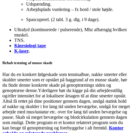
Udspænding.
Arbejdsplads vurdering – fx bord / stole højde.
Spascupreel. (2 tabl. 3 g. dlg. i 9 dage).
Ultralyd (kontinuerede / pulserende), Mhz afhængig hvilken
muskel.
TNS.
Kinesiologi tape
K-laser
.
Rehab træning af musse skade
Har du en konkret følgeskade som tennisalbue, nakke smerter eller
skulder smerter som er opstået på baggrund af en musse skade, bør
du finde denne konkrete skade på genoptrænings siden og
genoptræne denne.Yderligere bør du kigge på din arbejdesstillig
og/eller intensitet for at lokalisere årsagen til at dine smerter opstår.
Altså få rettet på dine positioner gennem dagen, undgå statisk hold
af nakke og skulder i for lang tid unden bevægelse, undgå for meget
arbejde med mus/tastatur etc. over for lang tid unden bevægelse og
pause. Skab så meget bevægelse og blodcirkulation gennem dagen
som muligt. Dette program er et kontor relateret program som du
kan bruge til genoptræning og forebyggelse i alt fremtid.
Kontor