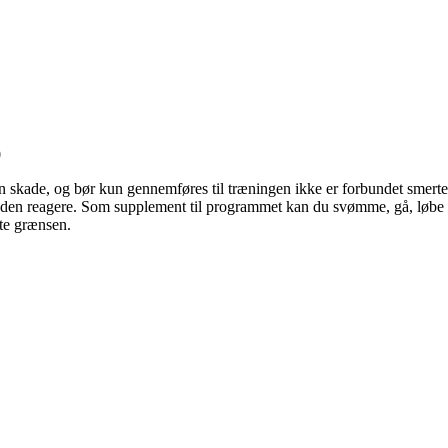
0
n skade, og bør kun gennemføres til træningen ikke er forbundet smerte
skaden reagere. Som supplement til programmet kan du svømme, gå, lø
rte grænsen.