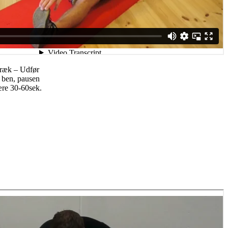
træk – Udfør
. ben, pausen
ære 30-60sek.