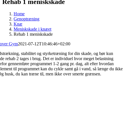
Rehab 1 meniskskade
Home
Genoptræning
Knæ
Meniskskade i knæet
Rehab 1 meniskskade
over Gym
2021-07-12T10:46:46+02:00
trækning, stabilitet og styrketræning for din skade, og bør kun
e rehab 2 tages i brug. Det er individuel hvor meget belastning
erfor gennemføre programmet 1-2 gang pr. dag, alt efter hvordan
lement til programmet kan du cykle samt gå i vand, så længe du ikke
g husk, du kan træne til, men ikke over smerte grænsen.