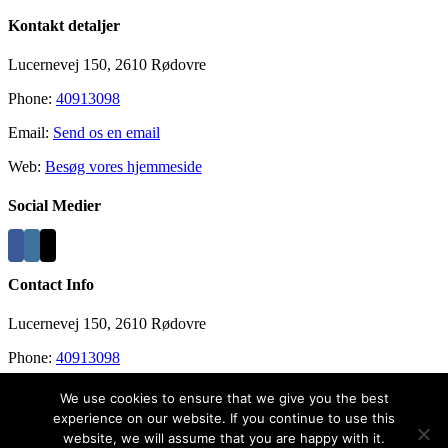
Kontakt detaljer
Lucernevej 150, 2610 Rødovre
Phone:
40913098
Email:
Send os en email
Web:
Besøg vores hjemmeside
Social Medier
Contact Info
Lucernevej 150, 2610 Rødovre
Phone:
40913098
Email:
info@recovergym.com
We use cookies to ensure that we give you the best
experience on our website. If you continue to use this
Web:
https://recovergym.com/
website, we will assume that you are happy with it.