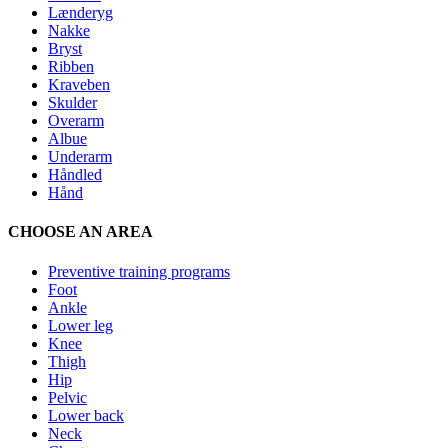
Lænderyg
Nakke
Bryst
Ribben
Kraveben
Skulder
Overarm
Albue
Underarm
Håndled
Hånd
CHOOSE AN AREA
Preventive training programs
Foot
Ankle
Lower leg
Knee
Thigh
Hip
Pelvic
Lower back
Neck