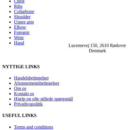
Chest
Ribs
Collarbone
Shoulder
Upper arm
Elbow
Forearm
Wrist
Hand
Lucernevej 150, 2610 Rødovre
Denmark
NYTTIGE LINKS
Handelsbetingelser
Abonnementsbetingelser
Om os
Kontakt os
Hjælp og ofte stillede spørgsmål
Privatlivspolitik
USEFUL LINKS
Terms and conditions