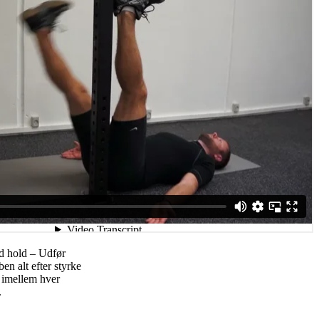
ed hold – Udfør
en alt efter styrke
 imellem hver
.