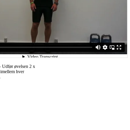
– Udfør øvelsen 2 x
 imellem hver
.