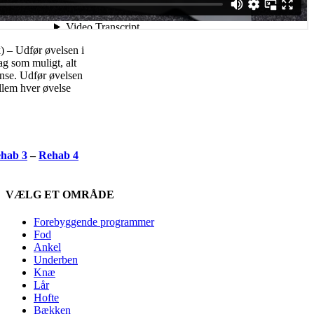
) – Udfør øvelsen i
ag som muligt, alt
ænse. Udfør øvelsen
llem hver øvelse
hab 3
–
Rehab 4
VÆLG ET OMRÅDE
Forebyggende programmer
Fod
Ankel
Underben
Knæ
Lår
Hofte
Bækken