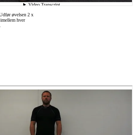
 Udfør øvelsen 2 x
 imellem hver
.